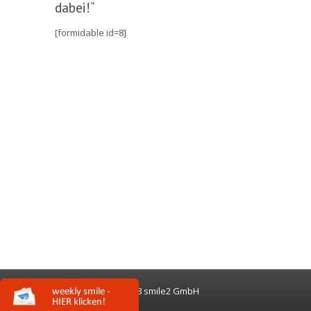
dabei!“
[formidable id=8]
© 2018 smile2 GmbH