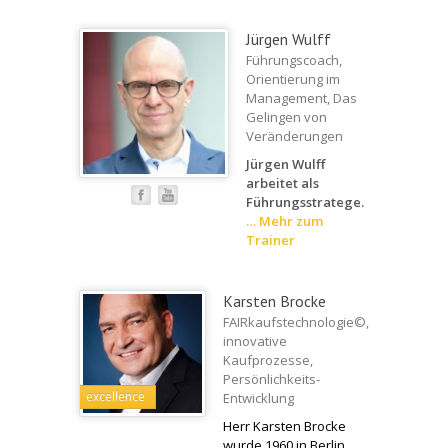
Jürgen Wulff
Führungscoach,
Orientierung im
Management, Das
Gelingen von
Veränderungen
Jürgen Wulff
arbeitet als
Führungsstratege.
…
Mehr zum
Trainer
Karsten Brocke
FAIRkaufstechnologie©,
innovative
Kaufprozesse,
Persönlichkeits-
excellence
Entwicklung
Herr Karsten Brocke
wurde 1960 in Berlin