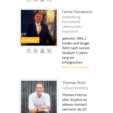
Cemal Osmanovic
Entwicklung,
Persönliche
Lebensziele,
Inspiration
geboren 1958, 2
excellence
Kinder und Single,
führt nach seinem
Studium 11 Jahre
lang ein
erfolgreiches
…
Mehr zum Trainer
Thomas Pelzl
Verkaufstraining
Thomas Pelzl ist
über 30 Jahre im
aktiven Verkauf,
seit mehr als 20