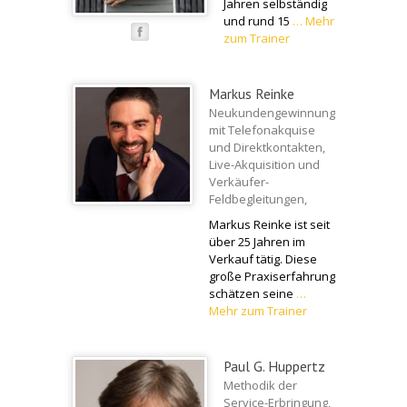
Jahren selbständig
und rund 15
…
Mehr
zum Trainer
Markus Reinke
Neukundengewinnung
mit Telefonakquise
und Direktkontakten,
Live-Akquisition und
Verkäufer-
Feldbegleitungen,
Markus Reinke ist seit
über 25 Jahren im
Verkauf tätig. Diese
große Praxiserfahrung
schätzen seine
…
Mehr zum Trainer
Paul G. Huppertz
Methodik der
Service-Erbringung,