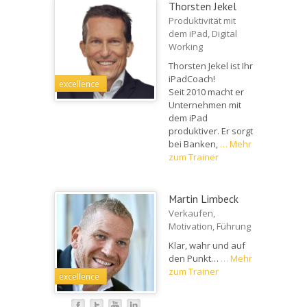
Thorsten Jekel
Produktivität mit
dem iPad, Digital
Working
Thorsten Jekel ist Ihr
iPadCoach!
excellence
Seit 2010 macht er
Unternehmen mit
dem iPad
produktiver. Er sorgt
bei Banken,
…
Mehr
zum Trainer
Martin Limbeck
Verkaufen,
Motivation, Führung
Klar, wahr und auf
den Punkt…
…
Mehr
zum Trainer
excellence