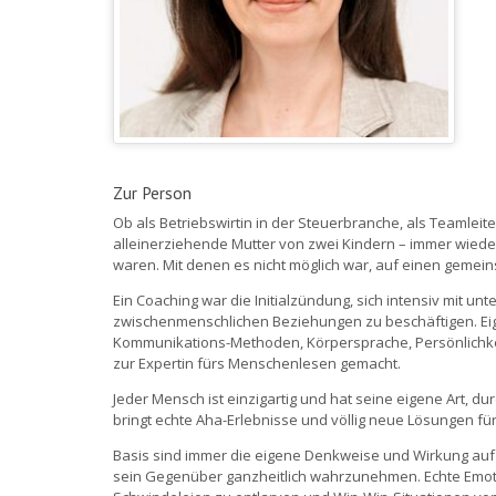
Zur Person
Ob als Betriebswirtin in der Steuerbranche,
als Teamleite
alleinerziehende Mutter von zwei Kindern – immer wieder 
waren. Mit denen es nicht möglich war, auf einen geme
Ein Coaching war die Initialzündung, sich intensiv mit u
zwischenmenschlichen Beziehungen zu beschäftigen. Ei
Kommunikations-Methoden, Körpersprache, Persönlichke
zur Expertin fürs Menschenlesen gemacht.
Jeder Mensch ist einzigartig und hat seine eigene Art, 
bringt echte Aha-Erlebnisse und völlig neue Lösungen für 
Basis sind immer die eigene Denkweise und Wirkung au
sein Gegenüber ganzheitlich wahrzunehmen. Echte Emotio